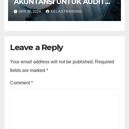
AKUNTANSI UNTUK AUDIT
INVESTIGATIF
APR 30, 2024
KELASTRAINING
Leave a Reply
Your email address will not be published.
Required
fields are marked
*
Comment
*