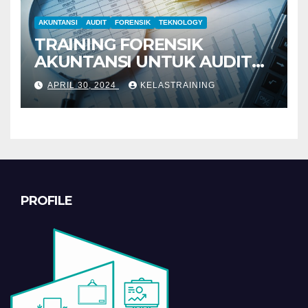
AKUNTANSI
AUDIT
FORENSIK
TEKNOLOGY
TRAINING FORENSIK
AKUNTANSI UNTUK AUDIT
INVESTIGATIF
APRIL 30, 2024
KELASTRAINING
PROFILE