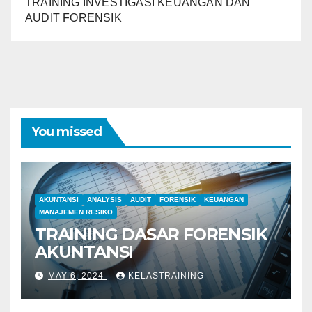
TRAINING INVESTIGASI KEUANGAN DAN
AUDIT FORENSIK
You missed
AKUNTANSI
ANALYSIS
AUDIT
FORENSIK
KEUANGAN
MANAJEMEN RESIKO
TRAINING DASAR FORENSIK
AKUNTANSI
MAY 6, 2024
KELASTRAINING