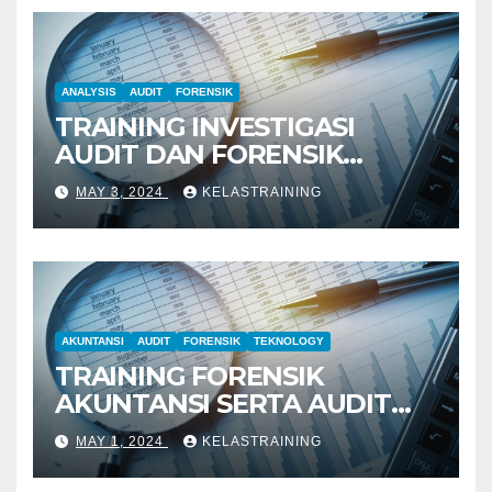
ANALYSIS
AUDIT
FORENSIK
TRAINING INVESTIGASI
AUDIT DAN FORENSIK
KEUANGAN
MAY 3, 2024
KELASTRAINING
AKUNTANSI
AUDIT
FORENSIK
TEKNOLOGY
TRAINING FORENSIK
AKUNTANSI SERTA AUDIT
PENYELIDIKAN
MAY 1, 2024
KELASTRAINING