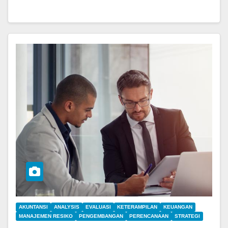
AKUNTANSI
ANALYSIS
EVALUASI
KETERAMPILAN
KEUANGAN
MANAJEMEN RESIKO
PENGEMBANGAN
PERENCANAAN
STRATEGI