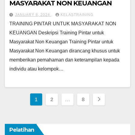
MASYARAKAT NON KEUANGAN
JANUARY 8, 2024
KELASTRAINING
TRAINING PINTAR UNTUK MASYARAKAT NON
KEUANGAN Deskripsi Training Pintar untuk
Masyarakat Non Keuangan Training Pintar untuk
Masyarakat Non Keuangan dirancang khusus untuk
memberikan pemahaman dan keterampilan kepada
individu atau kelompok…
Posts
1
2
…
8
pagination
Pelatihan