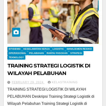
EFISIENSI
KESELAMATAN KERJA
LOGISTIC
MANAJEMEN RESIKO
OPERASIONAL
PELABUHAN
RANTAI PASOKAN
STRATEGI
TEKNOLOGY
TRAINING STRATEGI LOGISTIK DI
WILAYAH PELABUHAN
FEBRUARY 29, 2024
KELASTRAINING
TRAINING STRATEGI LOGISTIK DI WILAYAH
PELABUHAN Deskripsi Training Strategi Logistik di
Wilayah Pelabuhan Training Strategi Logistik di