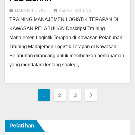
MARCH 14, 2024
KELASTRAINING
TRAINING MANAJEMEN LOGISTIK TERAPAN DI
KAWASAN PELABUHAN Deskripsi Training
Manajemen Logistik Terapan di Kawasan Pelabuhan.
Training Manajemen Logistik Terapan di Kawasan
Pelabuhan dirancang untuk memberikan pemahaman
yang mendalam tentang strategi,…
Posts
1
2
3
pagination
Pelatihan