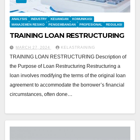
ANALYSIS
INDUSTRY
KEUANGAN
KOMUNIKASI
MANAJEMEN RESIKO
PENGEMBANGAN
PROFESIONAL
REGULASI
TRAINING LOAN RESTRUCTURING
MARCH 27, 2024
KELASTRAINING
TRAINING LOAN RESTRUCTURING Description of
the Purpose of Loan Restructuring Restructuring a
loan involves modifying the terms of the original loan
agreement to accommodate the borrower’s financial
circumstances, often done…