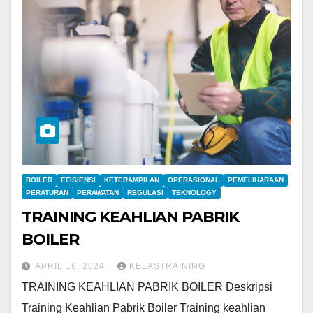
BOILER
EFISIENSI
KETERAMPILAN
OPERASIONAL
PEMELIHARAAN
PERATURAN
PERAWATAN
REGULASI
TEKNOLOGY
TRAINING KEAHLIAN PABRIK
BOILER
APRIL 16, 2024
KELASTRAINING
TRAINING KEAHLIAN PABRIK BOILER Deskripsi
Training Keahlian Pabrik Boiler Training keahlian