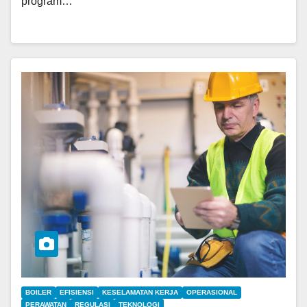
program…
BOILER
EFISIENSI
KESELAMATAN KERJA
OPERASIONAL
PERAWATAN
REGULASI
TEKNOLOGI