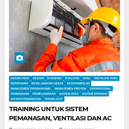
DASAR HVAC
DESAIN
EFISIENSI
EVALUASI
HVAC
INSTALASI HVAC
KEPATUHAN
KESELAMATAN KERJA
KETERAMPILAN
MANAJEMEN OPERASIONAL
MANAJEMEN PROYEK
OPERASIONAL
PEMANASAN
PEMELIHARAAN
SISTEM HVAC
SISTEM OPERASI
SISTEM PEMANASAN
TEKNOLOGY
TRAINING UNTUK SISTEM
PEMANASAN, VENTILASI DAN AC