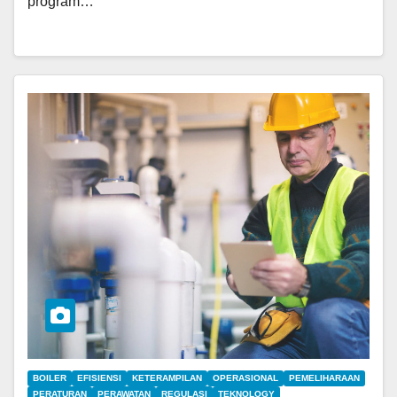
program…
BOILER
EFISIENSI
KETERAMPILAN
OPERASIONAL
PEMELIHARAAN
PERATURAN
PERAWATAN
REGULASI
TEKNOLOGY