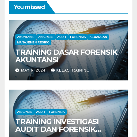
You missed
AKUNTANSI
ANALYSIS
AUDIT
FORENSIK
KEUANGAN
MANAJEMEN RESIKO
TRAINING DASAR FORENSIK
AKUNTANSI
MAY 6, 2024
KELASTRAINING
ANALYSIS
AUDIT
FORENSIK
TRAINING INVESTIGASI
AUDIT DAN FORENSIK
KEUANGAN