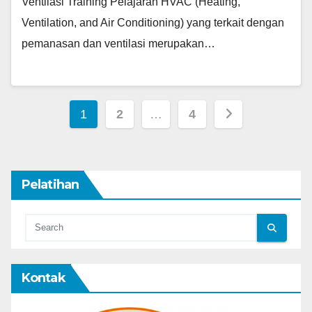
Ventilasi Training Pelajaran HVAC (Heating,
Ventilation, and Air Conditioning) yang terkait dengan
pemanasan dan ventilasi merupakan…
Posts
1
2
…
4
pagination
Pelatihan
Kontak