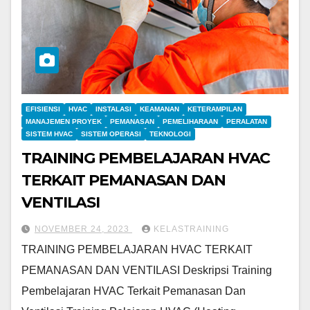
EFISIENSI
HVAC
INSTALASI
KEAMANAN
KETERAMPILAN
MANAJEMEN PROYEK
PEMANASAN
PEMELIHARAAN
PERALATAN
SISTEM HVAC
SISTEM OPERASI
TEKNOLOGI
TRAINING PEMBELAJARAN HVAC
TERKAIT PEMANASAN DAN
VENTILASI
NOVEMBER 24, 2023
KELASTRAINING
TRAINING PEMBELAJARAN HVAC TERKAIT
PEMANASAN DAN VENTILASI Deskripsi Training
Pembelajaran HVAC Terkait Pemanasan Dan