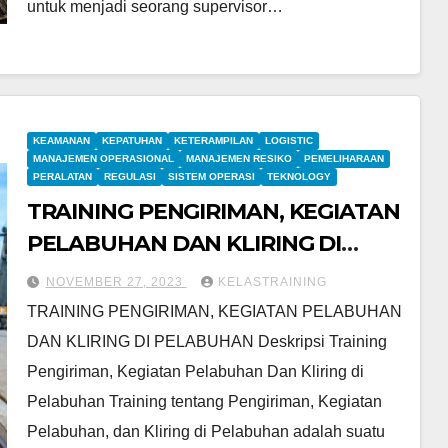
untuk menjadi seorang supervisor…
KEAMANAN
KEPATUHAN
KETERAMPILAN
LOGISTIC
MANAJEMEN OPERASIONAL
MANAJEMEN RESIKO
PEMELIHARAAN
PERALATAN
REGULASI
SISTEM OPERASI
TEKNOLOGY
TRAINING PENGIRIMAN, KEGIATAN
PELABUHAN DAN KLIRING DI
PELABUHAN
NOVEMBER 27, 2023
KELASTRAINING
TRAINING PENGIRIMAN, KEGIATAN PELABUHAN
DAN KLIRING DI PELABUHAN Deskripsi Training
Pengiriman, Kegiatan Pelabuhan Dan Kliring di
Pelabuhan Training tentang Pengiriman, Kegiatan
Pelabuhan, dan Kliring di Pelabuhan adalah suatu