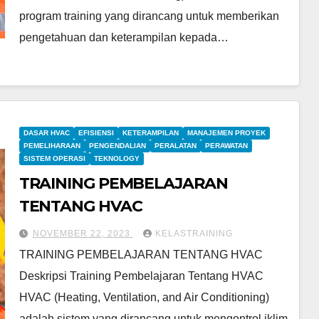
program training yang dirancang untuk memberikan
pengetahuan dan keterampilan kepada…
DASAR HVAC
EFISIENSI
KETERAMPILAN
MANAJEMEN PROYEK
PEMELIHARAAN
PENGENDALIAN
PERALATAN
PERAWATAN
SISTEM OPERASI
TEKNOLOGY
TRAINING PEMBELAJARAN
TENTANG HVAC
NOVEMBER 22, 2023
KELASTRAINING
TRAINING PEMBELAJARAN TENTANG HVAC
Deskripsi Training Pembelajaran Tentang HVAC
HVAC (Heating, Ventilation, and Air Conditioning)
adalah sistem yang dirancang untuk mengontrol iklim