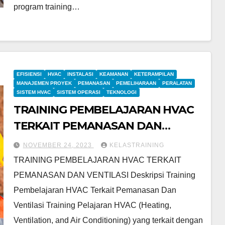
program training…
EFISIENSI
HVAC
INSTALASI
KEAMANAN
KETERAMPILAN
MANAJEMEN PROYEK
PEMANASAN
PEMELIHARAAN
PERALATAN
SISTEM HVAC
SISTEM OPERASI
TEKNOLOGI
TRAINING PEMBELAJARAN HVAC
TERKAIT PEMANASAN DAN
VENTILASI
NOVEMBER 24, 2023
KELASTRAINING
TRAINING PEMBELAJARAN HVAC TERKAIT
PEMANASAN DAN VENTILASI Deskripsi Training
Pembelajaran HVAC Terkait Pemanasan Dan
Ventilasi Training Pelajaran HVAC (Heating,
Ventilation, and Air Conditioning) yang terkait dengan