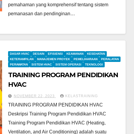
pemahaman yang komprehensif tentang sistem
pemanasan dan pendinginan…
DASAR HVAC
DESAIN
EFISIENSI
KEAMANAN
KESEHATAN
KETERAMPILAN
MANAJEMEN PROYEK
PEMELIHARAAN
PERALATAN
PERAWATAN
SISTEM HVAC
SISTEM OPERASI
TEKNOLOGI
TRAINING PROGRAM PENDIDIKAN
HVAC
NOVEMBER 22, 2023
KELASTRAINING
TRAINING PROGRAM PENDIDIKAN HVAC
Deskripsi Training Program Pendidikan HVAC
Training Program Pendidikan HVAC (Heating,
Ventilation, and Air Conditioning) adalah suatu