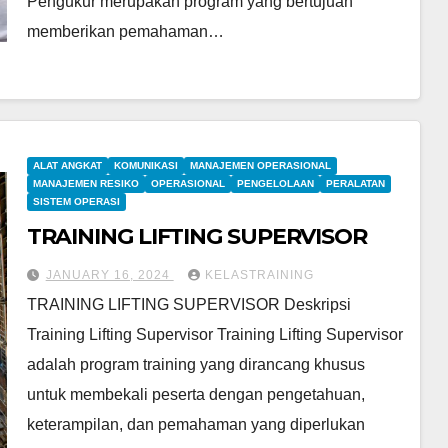
Pengukur merupakan program yang bertujuan
memberikan pemahaman…
ALAT ANGKAT
KOMUNIKASI
MANAJEMEN OPERASIONAL
MANAJEMEN RESIKO
OPERASIONAL
PENGELOLAAN
PERALATAN
SISTEM OPERASI
TRAINING LIFTING SUPERVISOR
JANUARY 16, 2024
KELASTRAINING
TRAINING LIFTING SUPERVISOR Deskripsi
Training Lifting Supervisor Training Lifting Supervisor
adalah program training yang dirancang khusus
untuk membekali peserta dengan pengetahuan,
keterampilan, dan pemahaman yang diperlukan