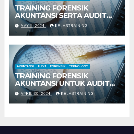
TRAINING FORENSIK
AKUNTANSI SERTA AUDIT
PENYELIDIKAN
MAY 1, 2024
KELASTRAINING
AKUNTANSI
AUDIT
FORENSIK
TEKNOLOGY
TRAINING FORENSIK
AKUNTANSI UNTUK AUDIT
INVESTIGATIF
APRIL 30, 2024
KELASTRAINING