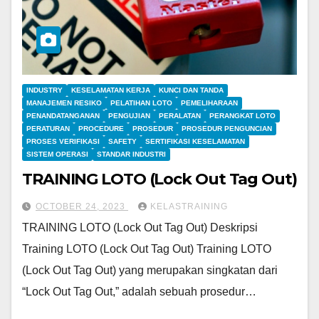
INDUSTRY
KESELAMATAN KERJA
KUNCI DAN TANDA
MANAJEMEN RESIKO
PELATIHAN LOTO
PEMELIHARAAN
PENANDATANGANAN
PENGUJIAN
PERALATAN
PERANGKAT LOTO
PERATURAN
PROCEDURE
PROSEDUR
PROSEDUR PENGUNCIAN
PROSES VERIFIKASI
SAFETY
SERTIFIKASI KESELAMATAN
SISTEM OPERASI
STANDAR INDUSTRI
TRAINING LOTO (Lock Out Tag Out)
OCTOBER 24, 2023
KELASTRAINING
TRAINING LOTO (Lock Out Tag Out) Deskripsi
Training LOTO (Lock Out Tag Out) Training LOTO
(Lock Out Tag Out) yang merupakan singkatan dari
“Lock Out Tag Out,” adalah sebuah prosedur…