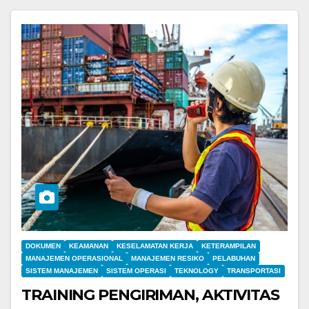
DOKUMEN
KEAMANAN
KESELAMATAN KERJA
KETERAMPILAN
MANAJEMEN OPERASIONAL
MANAJEMEN RESIKO
PELABUHAN
SISTEM MANAJEMEN
SISTEM OPERASI
TEKNOLOGY
TRANSPORTASI
TRAINING PENGIRIMAN, AKTIVITAS