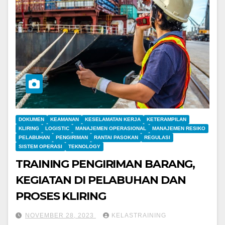
DOKUMEN
KEAMANAN
KESELAMATAN KERJA
KETERAMPILAN
KLIRING
LOGISTIC
MANAJEMEN OPERASIONAL
MANAJEMEN RESIKO
PELABUHAN
PENGIRIMAN
RANTAI PASOKAN
REGULASI
SISTEM OPERASI
TEKNOLOGY
TRAINING PENGIRIMAN BARANG,
KEGIATAN DI PELABUHAN DAN
PROSES KLIRING
NOVEMBER 28, 2023
KELASTRAINING