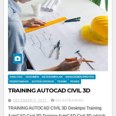
ANALYSIS
DOKUMEN
KETERAMPILAN
MANAJEMEN PROYEK
PERHITUNGAN
SISTEM OPERASI
TEKNIK
TEKNIS
TRAINING AUTOCAD CIVIL 3D
DECEMBER 6, 2023
KELASTRAINING
TRAINING AUTOCAD CIVIL 3D Deskripsi Training
AutoCAD Civil 3D Training AutoCAD Civil 3D adalah