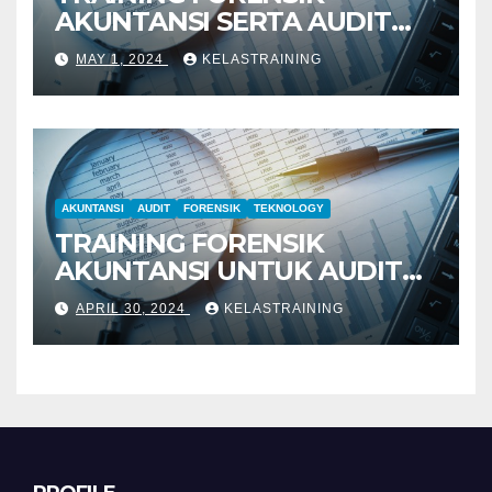
AKUNTANSI SERTA AUDIT
PENYELIDIKAN
MAY 1, 2024
KELASTRAINING
AKUNTANSI
AUDIT
FORENSIK
TEKNOLOGY
TRAINING FORENSIK
AKUNTANSI UNTUK AUDIT
INVESTIGATIF
APRIL 30, 2024
KELASTRAINING