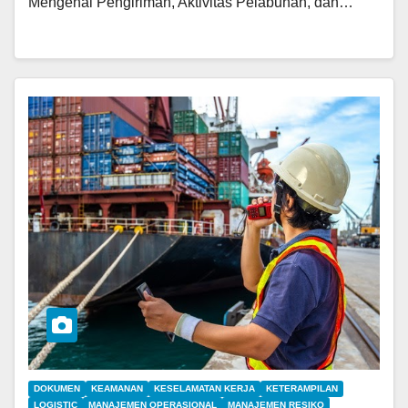
Mengenai Pengiriman, Aktivitas Pelabuhan, dan…
DOKUMEN
KEAMANAN
KESELAMATAN KERJA
KETERAMPILAN
LOGISTIC
MANAJEMEN OPERASIONAL
MANAJEMEN RESIKO