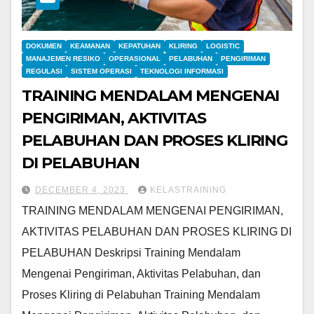
DOKUMEN
KEAMANAN
KEPATUHAN
KLIRING
LOGISTIC
MANAJEMEN RESIKO
OPERASIONAL
PELABUHAN
PENGIRIMAN
REGULASI
SISTEM OPERASI
TEKNOLOGI INFORMASI
TRAINING MENDALAM MENGENAI
PENGIRIMAN, AKTIVITAS
PELABUHAN DAN PROSES KLIRING
DI PELABUHAN
DECEMBER 4, 2023
KELASTRAINING
TRAINING MENDALAM MENGENAI PENGIRIMAN,
AKTIVITAS PELABUHAN DAN PROSES KLIRING DI
PELABUHAN Deskripsi Training Mendalam
Mengenai Pengiriman, Aktivitas Pelabuhan, dan
Proses Kliring di Pelabuhan Training Mendalam