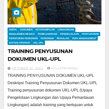
ANDAL
DOKUMEN
KETERAMPILAN
LINGKUNGAN
MANAJEMEN RESIKO
PEMELIHARAAN
PENGELOLAAN
PENYUSUNAN
PERATURAN PERIZINAN
PERIZINAN
REGULASI
RISK MANAGEMENT
SISTEM OPERASI
UKL-UPL
TRAINING PENYUSUNAN
DOKUMEN UKL-UPL
OCTOBER 10, 2023
KELASTRAINING
TRAINING PENYUSUNAN DOKUMEN UKL-UPL
Deskripsi Training Penyusunan Dokumen UKL-UPL
Training penyusunan dokumen UKL-UPL (Upaya
Pengelolaan Lingkungan dan Upaya Pemantauan
Lingkungan) adalah training yang bertujuan untuk