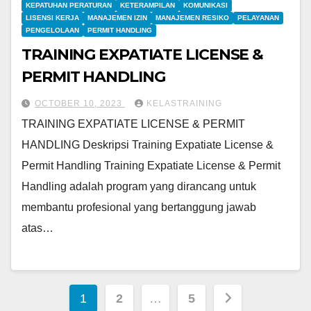
KEPATUHAN PERATURAN
KETERAMPILAN
KOMUNIKASI
LISENSI KERJA
MANAJEMEN IZIN
MANAJEMEN RESIKO
PELAYANAN
PENGELOLAAN
PERMIT HANDLING
TRAINING EXPATIATE LICENSE &
PERMIT HANDLING
OCTOBER 10, 2023
KELASTRAINING
TRAINING EXPATIATE LICENSE & PERMIT
HANDLING Deskripsi Training Expatiate License &
Permit Handling Training Expatiate License & Permit
Handling adalah program yang dirancang untuk
membantu profesional yang bertanggung jawab
atas…
Posts
1
2
…
5