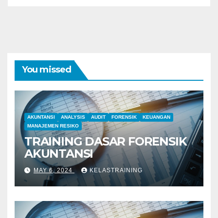
You missed
AKUNTANSI
ANALYSIS
AUDIT
FORENSIK
KEUANGAN
MANAJEMEN RESIKO
TRAINING DASAR FORENSIK
AKUNTANSI
MAY 6, 2024
KELASTRAINING