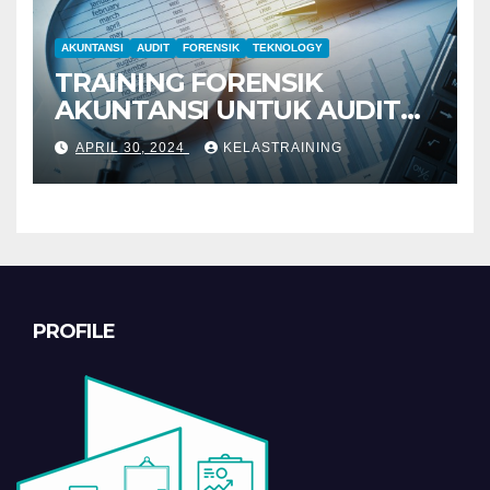
AKUNTANSI
AUDIT
FORENSIK
TEKNOLOGY
TRAINING FORENSIK
AKUNTANSI UNTUK AUDIT
INVESTIGATIF
APRIL 30, 2024
KELASTRAINING
PROFILE