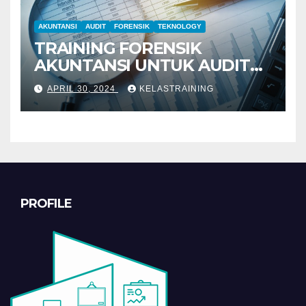
AKUNTANSI
AUDIT
FORENSIK
TEKNOLOGY
TRAINING FORENSIK
AKUNTANSI UNTUK AUDIT
INVESTIGATIF
APRIL 30, 2024
KELASTRAINING
PROFILE