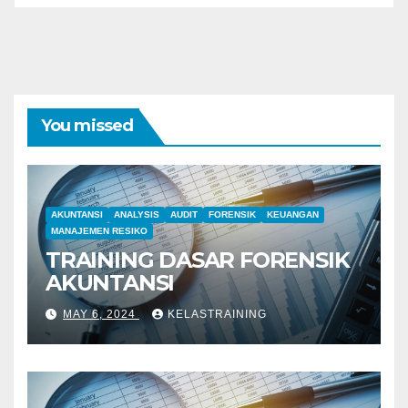
You missed
AKUNTANSI
ANALYSIS
AUDIT
FORENSIK
KEUANGAN
MANAJEMEN RESIKO
TRAINING DASAR FORENSIK
AKUNTANSI
MAY 6, 2024
KELASTRAINING