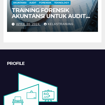
AKUNTANSI
AUDIT
FORENSIK
TEKNOLOGY
TRAINING FORENSIK
AKUNTANSI UNTUK AUDIT
INVESTIGATIF
APRIL 30, 2024
KELASTRAINING
PROFILE