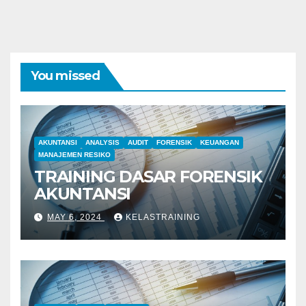
You missed
AKUNTANSI
ANALYSIS
AUDIT
FORENSIK
KEUANGAN
MANAJEMEN RESIKO
TRAINING DASAR FORENSIK
AKUNTANSI
MAY 6, 2024
KELASTRAINING