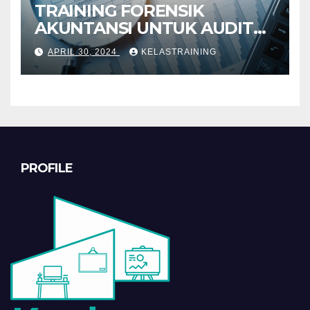
TRAINING FORENSIK
AKUNTANSI UNTUK AUDIT
INVESTIGATIF
APRIL 30, 2024
KELASTRAINING
PROFILE