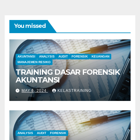
You missed
AKUNTANSI
ANALYSIS
AUDIT
FORENSIK
KEUANGAN
MANAJEMEN RESIKO
TRAINING DASAR FORENSIK
AKUNTANSI
MAY 6, 2024
KELASTRAINING
ANALYSIS
AUDIT
FORENSIK