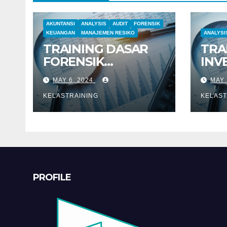
AKUNTANSI
ANALYSIS
AUDIT
FORENSIK
KEUANGAN
MANAJEMEN RESIKO
ANALYSI
TRAINING DASAR
TRA
FORENSIK
INV
AKUNTANSI
DAN
MAY 6, 2024
MAY 
KEU
KELASTRAINING
KELAST
PROFILE