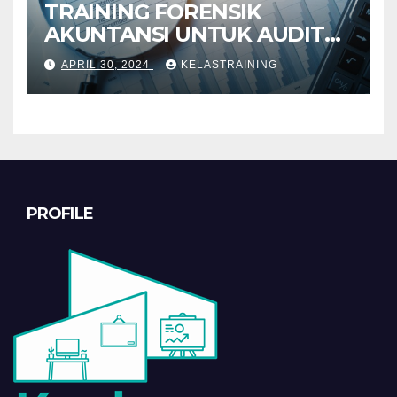
TRAINING FORENSIK
AKUNTANSI UNTUK AUDIT
INVESTIGATIF
APRIL 30, 2024
KELASTRAINING
PROFILE