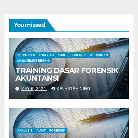
You missed
AKUNTANSI
ANALYSIS
AUDIT
FORENSIK
KEUANGAN
MANAJEMEN RESIKO
TRAINING DASAR FORENSIK
AKUNTANSI
MAY 6, 2024
KELASTRAINING
ANALYSIS
AUDIT
FORENSIK