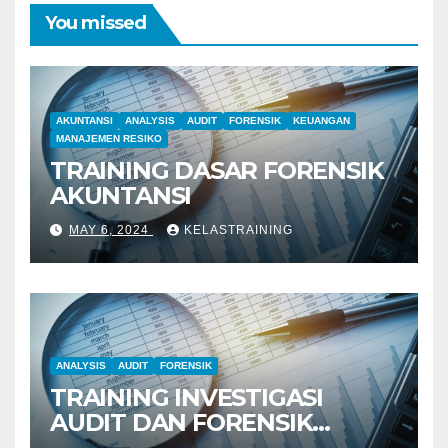
You missed
AKUNTANSI
ANALYSIS
AUDIT
FORENSIK
KEUANGAN
MANAJEMEN RESIKO
TRAINING DASAR FORENSIK
AKUNTANSI
MAY 6, 2024
KELASTRAINING
ANALYSIS
AUDIT
FORENSIK
TRAINING INVESTIGASI
AUDIT DAN FORENSIK
KEUANGAN