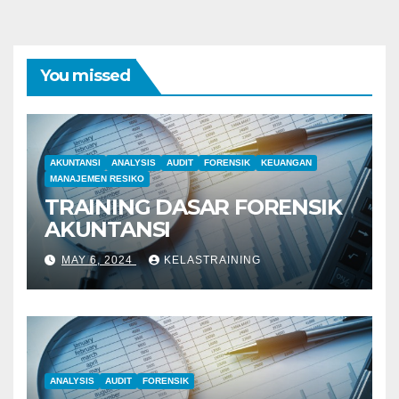
You missed
AKUNTANSI
ANALYSIS
AUDIT
FORENSIK
KEUANGAN
MANAJEMEN RESIKO
TRAINING DASAR FORENSIK
AKUNTANSI
MAY 6, 2024
KELASTRAINING
ANALYSIS
AUDIT
FORENSIK