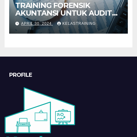
TRAINING FORENSIK
AKUNTANSI UNTUK AUDIT
INVESTIGATIF
APRIL 30, 2024
KELASTRAINING
PROFILE