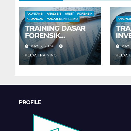
AKUNTANSI
ANALYSIS
AUDIT
FORENSIK
KEUANGAN
MANAJEMEN RESIKO
ANALYSI
TRAINING DASAR
TRA
FORENSIK
INV
AKUNTANSI
DAN
MAY 6, 2024
MAY 
KEU
KELASTRAINING
KELAST
PROFILE