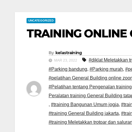
UNCATEGORIZED
TRAINING ONLINE
By
kelastraining
#diklat Meletakkan t
MAR 23, 2022
#Parking bandung
,
#Parking murah
,
#pe
#pelatihan General Building online zoo
#Pelatihan tentang Pengenalan training 
Peralatan training General Building tat
,
#training Bangunan Umum jogja
,
#tra
#training General Building jakarta
,
#trai
#training Meletakkan trotoar dan salura