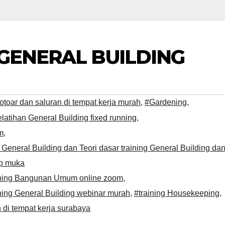
 GENERAL BUILDING
rotoar dan saluran di tempat kerja murah
,
#Gardening
,
latihan General Building fixed running
,
m
,
General Building dan Teori dasar training General Building da
ap muka
ining Bangunan Umum online zoom
,
ning General Building webinar murah
,
#training Housekeeping
,
n di tempat kerja surabaya