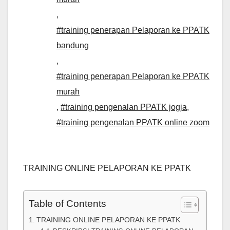
,
#training penerapan Pelaporan ke PPATK
bandung
,
#training penerapan Pelaporan ke PPATK
murah
,
#training pengenalan PPATK jogja
,
#training pengenalan PPATK online zoom
TRAINING ONLINE PELAPORAN KE PPATK
Table of Contents
TRAINING ONLINE PELAPORAN KE PPATK