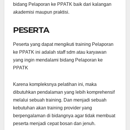
bidang Pelaporan ke PPATK baik dari kalangan
akademisi maupun praktisi.
PESERTA
Peserta yang dapat mengikuti training Pelaporan
ke PPATK ini adalah staff sdm atau karyawan
yang ingin mendalami bidang Pelaporan ke
PPATK
Karena kompleksnya pelatihan ini, maka
dibutuhkan pendalaman yang lebih komprehensif
melalui sebuah training. Dan menjadi sebuah
kebutuhan akan training provider yang
berpengalaman di bidangnya agar tidak membuat
peserta menjadi cepat bosan dan jenuh.