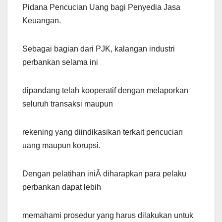
Pidana Pencucian Uang bagi Penyedia Jasa
Keuangan.
Sebagai bagian dari PJK, kalangan industri
perbankan selama ini
dipandang telah kooperatif dengan melaporkan
seluruh transaksi maupun
rekening yang diindikasikan terkait pencucian
uang maupun korupsi.
Dengan pelatihan iniÂ diharapkan para pelaku
perbankan dapat lebih
memahami prosedur yang harus dilakukan untuk