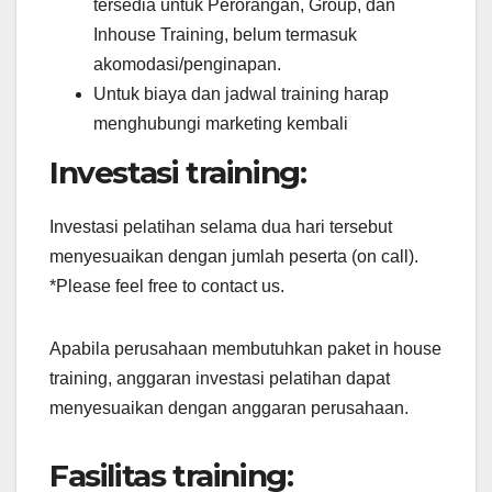
tersedia untuk Perorangan, Group, dan
Inhouse Training, belum termasuk
akomodasi/penginapan.
Untuk biaya dan jadwal training harap
menghubungi marketing kembali
Investasi training:
Investasi pelatihan selama dua hari tersebut
menyesuaikan dengan jumlah peserta (on call).
*Please feel free to contact us.
Apabila perusahaan membutuhkan paket in house
training, anggaran investasi pelatihan dapat
menyesuaikan dengan anggaran perusahaan.
Fasilitas training: