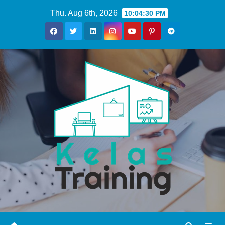
Skip
Thu. Aug 6th, 2026
10:04:31 PM
to
content