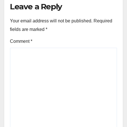
Leave a Reply
Your email address will not be published.
Required
fields are marked
*
Comment
*