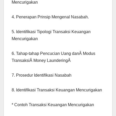
Mencurigakan
4. Penerapan Prinsip Mengenal Nasabah.
5. Identifikasi Tipologi Transaksi Keuangan
Mencurigakan
6. Tahap-tahap Pencucian Uang danÂ Modus
TransaksiÂ Money LaunderingÂ
7. Prosedur Identifikasi Nasabah
8. Identifikasi Transaksi Keuangan Mencurigakan
* Contoh Transaksi Keuangan Mencurigakan