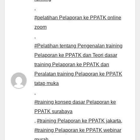
,
#pelatihan Pelaporan ke PPATK online
zoom
,
#Pelatihan tentang Pengenalan training
Pelaporan ke PPATK dan Teori dasar
training Pelaporan ke PPATK dan
Peralatan training Pelaporan ke PPATK
tatap muka
,
#training konsep dasar Pelaporan ke
PPATK surabaya
,
#training Pelaporan ke PPATK jakarta
,
#training Pelaporan ke PPATK webinar
murah