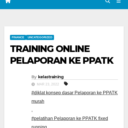
FINANCE
UNCATEGORIZED
TRAINING ONLINE
PELAPORAN KE PPATK
By
kelastraining
MAR 23, 2022
#diklat konsep dasar Pelaporan ke PPATK
murah
,
#pelatihan Pelaporan ke PPATK fixed
running