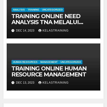
ANALYSIS
TRAINING
UNCATEGORIZED
TRAINING ONLINE NEED
ANALYSIS TNA MELALUI
METODE IDENTIFIKASI DAN
DEC 14, 2023
KELASTRAINING
EVALUASI
HUMAN RESOURCES
MANAGEMENT
UNCATEGORIZED
TRAINING ONLINE HUMAN
RESOURCE MANAGEMENT
DEC 13, 2023
KELASTRAINING