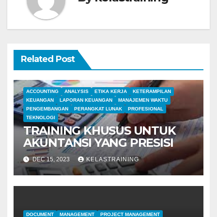
Related Post
ACCOUNTING
ANALYSIS
ETIKA KERJA
KETERAMPILAN
KEUANGAN
LAPORAN KEUANGAN
MANAJEMEN WAKTU
PENGEMBANGAN
PERANGKAT LUNAK
PROFESIONAL
TEKNOLOGI
TRAINING KHUSUS UNTUK
AKUNTANSI YANG PRESISI
DEC 15, 2023
KELASTRAINING
DOCUMENT
MANAGEMENT
PROJECT MANAGEMENT