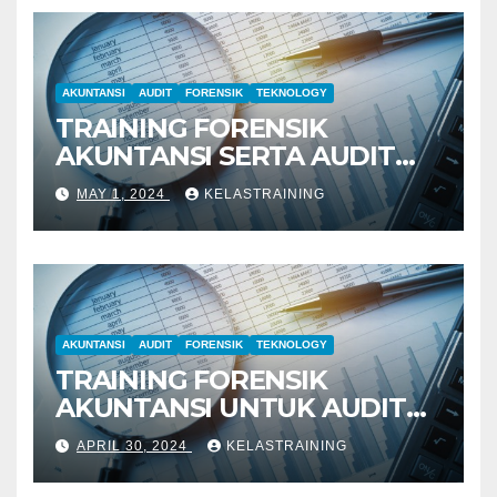
AKUNTANSI
AUDIT
FORENSIK
TEKNOLOGY
TRAINING FORENSIK
AKUNTANSI SERTA AUDIT
PENYELIDIKAN
MAY 1, 2024
KELASTRAINING
AKUNTANSI
AUDIT
FORENSIK
TEKNOLOGY
TRAINING FORENSIK
AKUNTANSI UNTUK AUDIT
INVESTIGATIF
APRIL 30, 2024
KELASTRAINING