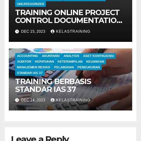
UNCATEGORIZED
TRAINING ONLINE PROJECT
CONTROL DOCUMENTATION
MANAGEMENT
DEC 15, 2023
KELASTRAINING
ACCOUNTING
AKUNTANSI
ANALYSIS
ASET KONTINJENSI
AUDITOR
KEPATUHAN
KETERAMPILAN
KEUANGAN
MANAJEMEN RESIKO
PELABUHAN
PENGUKURAN
STANDAR IAS 37
TRAINING BERBASIS
STANDAR IAS 37
DEC 14, 2023
KELASTRAINING
Leave a Reply