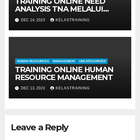
TRAINING ONLINE NEED
ANALYSIS TNA MELALUI
METODE IDENTIFIKASI DAN
DEC 14, 2023
KELASTRAINING
EVALUASI
HUMAN RESOURCES
MANAGEMENT
UNCATEGORIZED
TRAINING ONLINE HUMAN
RESOURCE MANAGEMENT
DEC 13, 2023
KELASTRAINING
Leave a Reply