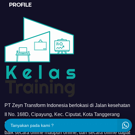
PROFILE
PT Zeyn Transform Indonesia berlokasi di Jalan kesehatan
II No. 168D, Cipayung, Kec. Ciputat, Kota Tanggerang
Selatan, Banten. Kami dapat menyelenggarakan training
Tanyakan pada kami ?
baik secara offline maupun online, dan secara offline dapat