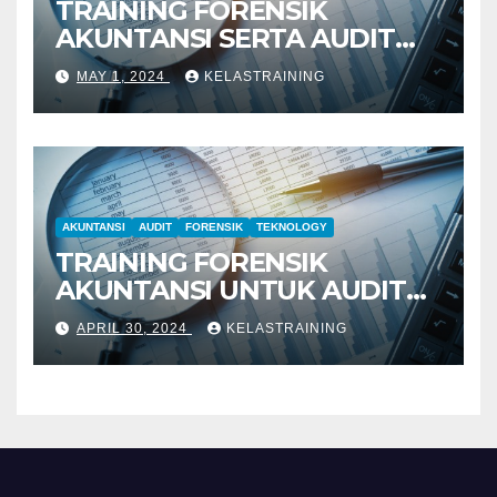
TRAINING FORENSIK
AKUNTANSI SERTA AUDIT
PENYELIDIKAN
MAY 1, 2024
KELASTRAINING
AKUNTANSI
AUDIT
FORENSIK
TEKNOLOGY
TRAINING FORENSIK
AKUNTANSI UNTUK AUDIT
INVESTIGATIF
APRIL 30, 2024
KELASTRAINING