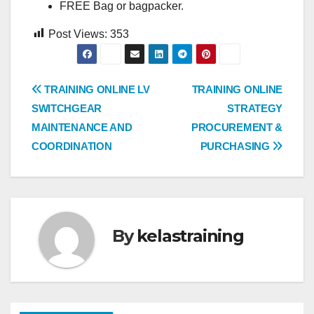
FREE Bag or bagpacker.
Post Views:
353
Post
TRAINING ONLINE LV
TRAINING ONLINE
SWITCHGEAR
STRATEGY
navigation
MAINTENANCE AND
PROCUREMENT &
COORDINATION
PURCHASING
By
kelastraining