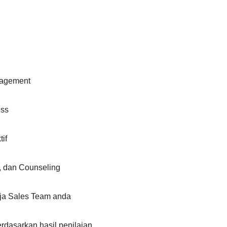
nagement
ess
if
, dan Counseling
rja Sales Team anda
dasarkan hasil penilaian