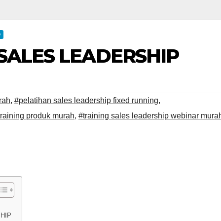
D
 SALES LEADERSHIP
rah
,
#pelatihan sales leadership fixed running
,
training produk murah
,
#training sales leadership webinar mura
SHIP