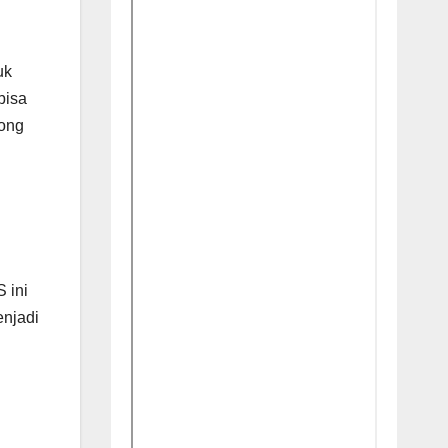
uk
bisa
rong
 ini
enjadi