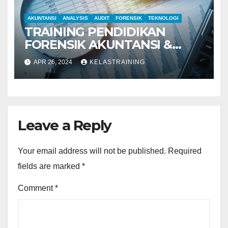
AKUNTANSI
ANALYSIS
AUDIT
FORENSIK
TEKNOLOGI
TRAINING PENDIDIKAN
FORENSIK AKUNTANSI &
AUDIT INVESTIGATIF
APR 26, 2024
KELASTRAINING
Leave a Reply
Your email address will not be published.
Required
fields are marked
*
Comment
*