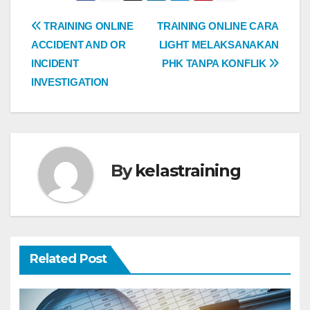
Post
TRAINING ONLINE
TRAINING ONLINE CARA
ACCIDENT AND OR
LIGHT MELAKSANAKAN
navigation
INCIDENT
PHK TANPA KONFLIK
INVESTIGATION
By
kelastraining
Related Post