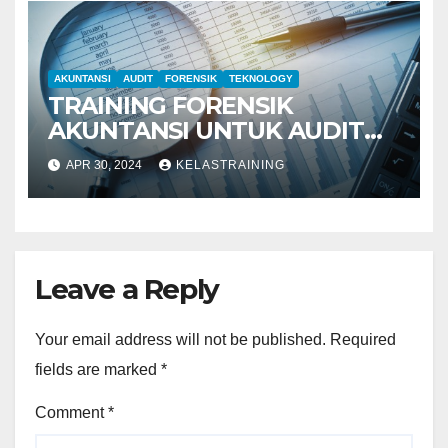
AKUNTANSI
AUDIT
FORENSIK
TEKNOLOGY
TRAINING FORENSIK
AKUNTANSI UNTUK AUDIT
INVESTIGATIF
APR 30, 2024
KELASTRAINING
Leave a Reply
Your email address will not be published.
Required
fields are marked
*
Comment
*