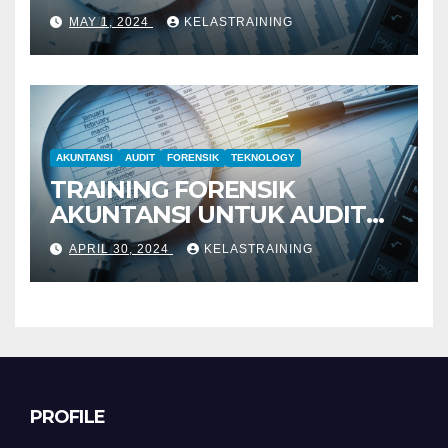
PENYELIDIKAN
MAY 1, 2024
KELASTRAINING
AKUNTANSI
AUDIT
FORENSIK
TEKNOLOGY
TRAINING FORENSIK
AKUNTANSI UNTUK AUDIT
INVESTIGATIF
APRIL 30, 2024
KELASTRAINING
PROFILE