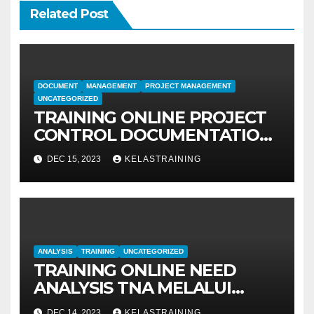
Related Post
DOCUMENT
MANAGEMENT
PROJECT MANAGEMENT
UNCATEGORIZED
TRAINING ONLINE PROJECT
CONTROL DOCUMENTATION
MANAGEMENT
DEC 15, 2023
KELASTRAINING
ANALYSIS
TRAINING
UNCATEGORIZED
TRAINING ONLINE NEED
ANALYSIS TNA MELALUI
METODE IDENTIFIKASI DAN
DEC 14, 2023
KELASTRAINING