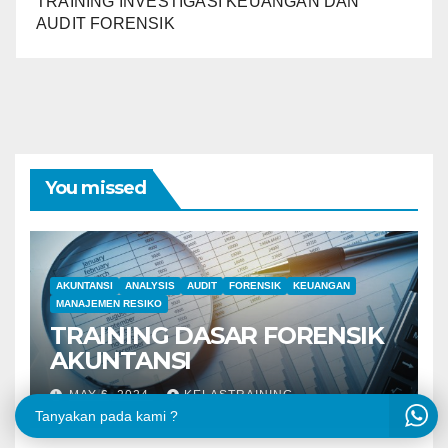
TRAINING INVESTIGASI KEUANGAN DAN
AUDIT FORENSIK
You missed
AKUNTANSI
ANALYSIS
AUDIT
FORENSIK
KEUANGAN
MANAJEMEN RESIKO
TRAINING DASAR FORENSIK
AKUNTANSI
MAY 6, 2024
KELASTRAINING
Tanyakan pada kami ?