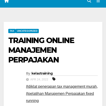
TAX
UNCATEGORIZED
TRAINING ONLINE
MANAJEMEN
PERPAJAKAN
By
kelastraining
APR 24, 2022
#diklat penerapan tax management murah
,
#pelatihan Manajemen Perpajakan fixed
running