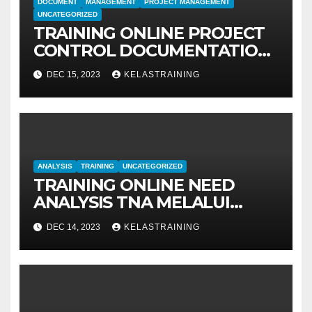
DOCUMENT
MANAGEMENT
PROJECT MANAGEMENT
UNCATEGORIZED
TRAINING ONLINE PROJECT
CONTROL DOCUMENTATION
MANAGEMENT
DEC 15, 2023
KELASTRAINING
ANALYSIS
TRAINING
UNCATEGORIZED
TRAINING ONLINE NEED
ANALYSIS TNA MELALUI
METODE IDENTIFIKASI DAN
DEC 14, 2023
KELASTRAINING
EVALUASI