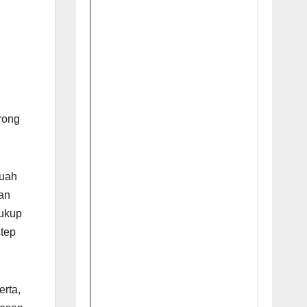
rong
buah
kan
cukup
tep
rta,