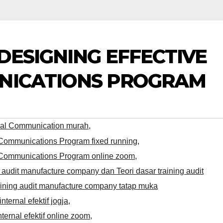
DESIGNING EFFECTIVE
NICATIONS PROGRAM
rnal Communication murah
,
l Communications Program fixed running
,
al Communications Program online zoom
,
 audit manufacture company dan Teori dasar training audit
ining audit manufacture company tatap muka
ternal efektif jogja
,
ernal efektif online zoom
,