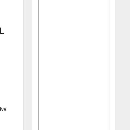
L
ive