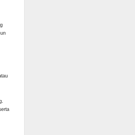
ng
pun
atau
g.
serta