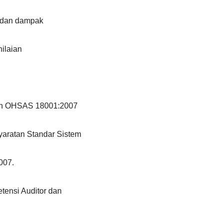
k dan dampak
nilaian
 dan OHSAS 18001:2007
aratan Standar Sistem
007.
etensi Auditor dan