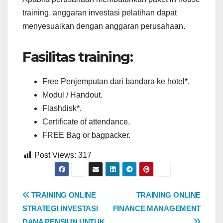
training, anggaran investasi pelatihan dapat
menyesuaikan dengan anggaran perusahaan.
Fasilitas training:
Free Penjemputan dari bandara ke hotel*.
Modul / Handout.
Flashdisk*.
Certificate of attendance.
FREE Bag or bagpacker.
Post Views:
317
Post
TRAINING ONLINE
TRAINING ONLINE
STRATEGI INVESTASI
FINANCE MANAGEMENT
navigation
DANA PENSIUN UNTUK