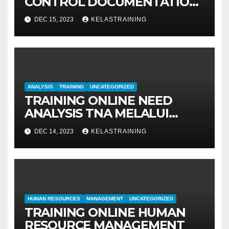
CONTROL DOCUMENTATION
MANAGEMENT
DEC 15, 2023
KELASTRAINING
ANALYSIS
TRAINING
UNCATEGORIZED
TRAINING ONLINE NEED
ANALYSIS TNA MELALUI
METODE IDENTIFIKASI DAN
DEC 14, 2023
KELASTRAINING
EVALUASI
HUMAN RESOURCES
MANAGEMENT
UNCATEGORIZED
TRAINING ONLINE HUMAN
RESOURCE MANAGEMENT