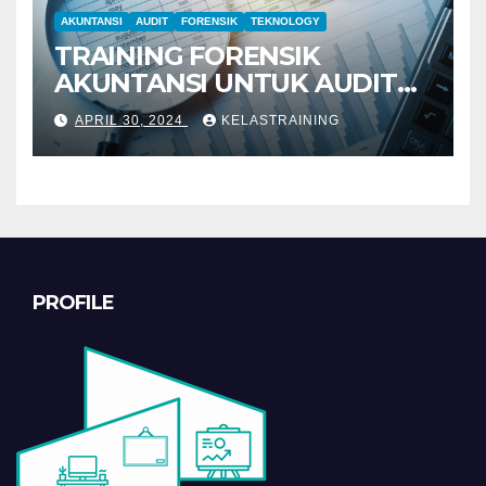
AKUNTANSI
AUDIT
FORENSIK
TEKNOLOGY
TRAINING FORENSIK
AKUNTANSI UNTUK AUDIT
INVESTIGATIF
APRIL 30, 2024
KELASTRAINING
PROFILE