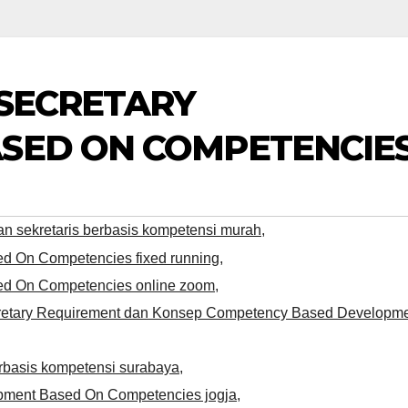
 SECRETARY
SED ON COMPETENCIE
n sekretaris berbasis kompetensi murah
,
ed On Competencies fixed running
,
sed On Competencies online zoom
,
ecretary Requirement dan Konsep Competency Based Developm
rbasis kompetensi surabaya
,
opment Based On Competencies jogja
,