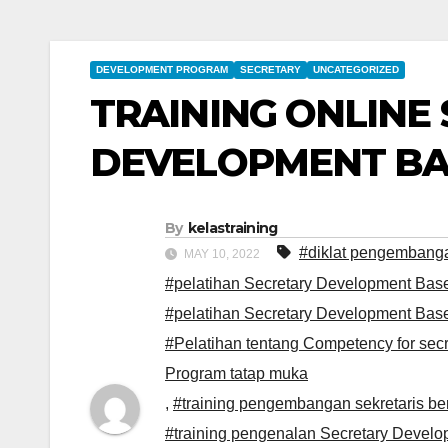
DEVELOPMENT PROGRAM
SECRETARY
UNCATEGORIZED
TRAINING ONLINE
DEVELOPMENT BA
By
kelastraining
#diklat pengembanga
MAY 10, 2022
#pelatihan Secretary Development Bas
#pelatihan Secretary Development Ba
#Pelatihan tentang Competency for s
Program tatap muka
,
#training pengembangan sekretaris be
#training pengenalan Secretary Devel