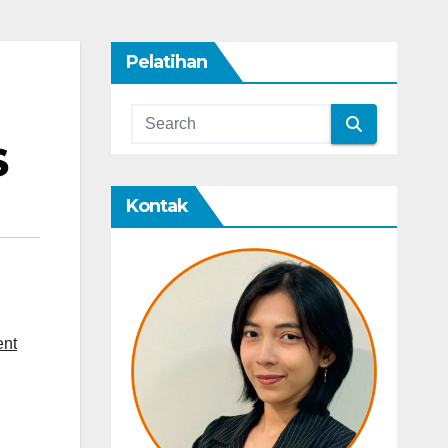
Pelatihan
S
Kontak
ent