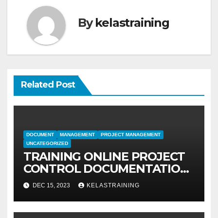
By
kelastraining
Related Post
DOCUMENT
MANAGEMENT
PROJECT MANAGEMENT
UNCATEGORIZED
TRAINING ONLINE PROJECT
CONTROL DOCUMENTATION
MANAGEMENT
DEC 15, 2023
KELASTRAINING