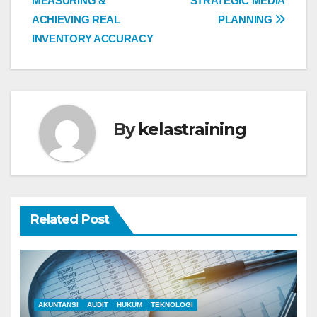
MEASURING &
STRATEGIC MEDIA
navigation
ACHIEVING REAL
PLANNING
INVENTORY ACCURACY
By
kelastraining
Related Post
AKUNTANSI
AUDIT
HUKUM
TEKNOLOGI