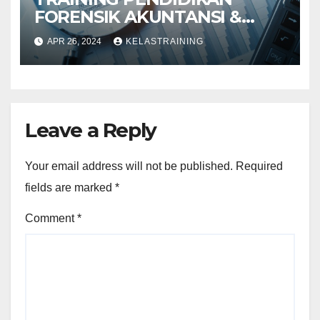
FORENSIK AKUNTANSI &
AUDIT INVESTIGATIF
APR 26, 2024
KELASTRAINING
Leave a Reply
Your email address will not be published.
Required
fields are marked
*
Comment
*