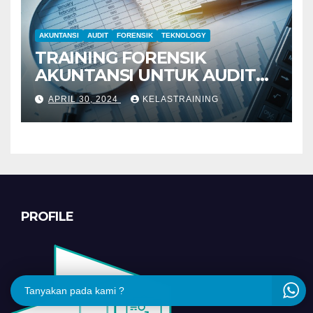
AKUNTANSI
AUDIT
FORENSIK
TEKNOLOGY
TRAINING FORENSIK
AKUNTANSI UNTUK AUDIT
INVESTIGATIF
APRIL 30, 2024
KELASTRAINING
PROFILE
Tanyakan pada kami ?