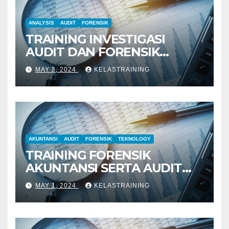
ANALYSIS
AUDIT
FORENSIK
TRAINING INVESTIGASI
AUDIT DAN FORENSIK
KEUANGAN
MAY 3, 2024
KELASTRAINING
AKUNTANSI
AUDIT
FORENSIK
TEKNOLOGY
TRAINING FORENSIK
AKUNTANSI SERTA AUDIT
PENYELIDIKAN
MAY 1, 2024
KELASTRAINING