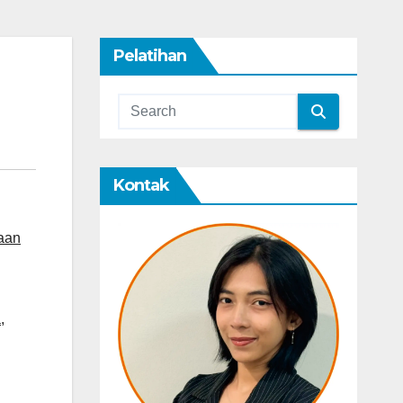
Pelatihan
Kontak
aan
a
,