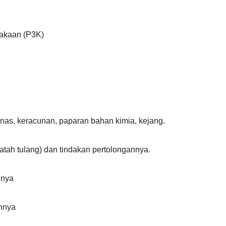
lakaan (P3K)
as, keracunan, paparan bahan kimia, kejang.
patah tulang) dan tindakan pertolongannya.
nnya
nnya