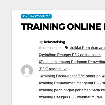
P3K
UNCATEGORIZED
TRAINING ONLINE
By
kelastraining
#diklat Pemahaman
MAY 15, 2022
#pelatihan Petugas P3K online zoom
,
#Pelatihan tentang Pedoman Penyediaa
(P3K) tatap muka
,
#training Dasar-dasar P3K bandung
,
#
#training Pemahaman mengenai P3K s
#training pertolongan pertaman pada k
#training Petugas P3K webinar murah