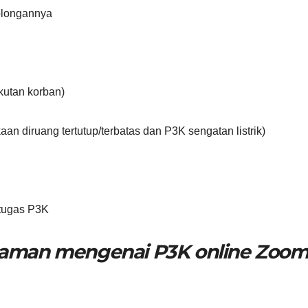
olongannya
kutan korban)
n diruang tertutup/terbatas dan P3K sengatan listrik)
etugas P3K
haman mengenai P3K online Zoo