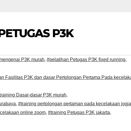
 PETUGAS P3K
 mengenai P3K murah
,
#pelatihan Petugas P3K fixed running
,
n Fasilitas P3K dan dasar Pertolongan Pertama Pada kecelak
training Dasar-dasar P3K murah
,
urabaya
,
#training pertolongan pertaman pada kecelakaan jogj
ecelakaan online zoom
,
#training Petugas P3K jakarta
,