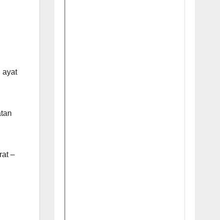
 ayat
atan
at –