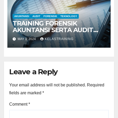
AKUNTANSI
AUDIT
FORENSIK
TEKNOLOGY
TRAINING FORENSIK
AKUNTANSI SERTA AUDIT
PENYELIDIKAN
MAY 1, 2024
KELASTRAINING
Leave a Reply
Your email address will not be published.
Required
fields are marked
*
Comment
*