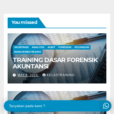
You missed
AKUNTANSI
ANALYSIS
AUDIT
FORENSIK
KEUANGAN
MANAJEMEN RESIKO
TRAINING DASAR FORENSIK
AKUNTANSI
MAY 6, 2024
KELASTRAINING
Tanyakan pada kami ?
ANALYSIS
AUDIT
FORENSIK