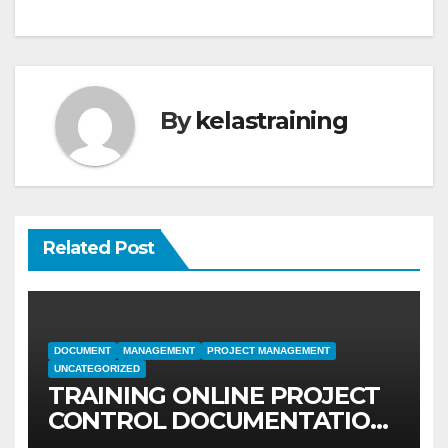
By
kelastraining
Related Post
DOCUMENT
MANAGEMENT
PROJECT MANAGEMENT
UNCATEGORIZED
TRAINING ONLINE PROJECT
CONTROL DOCUMENTATION
MANAGEMENT