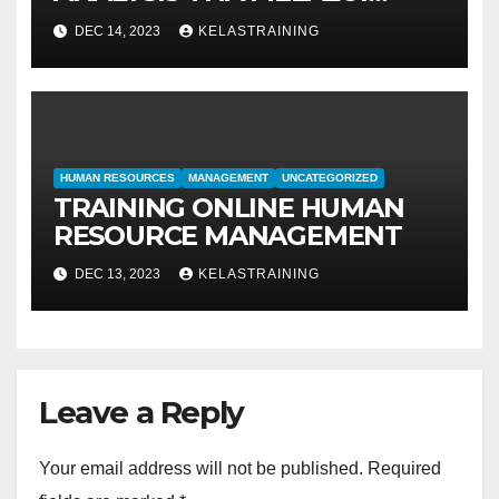
METODE IDENTIFIKASI DAN
DEC 14, 2023
KELASTRAINING
EVALUASI
HUMAN RESOURCES
MANAGEMENT
UNCATEGORIZED
TRAINING ONLINE HUMAN
RESOURCE MANAGEMENT
DEC 13, 2023
KELASTRAINING
Leave a Reply
Your email address will not be published.
Required