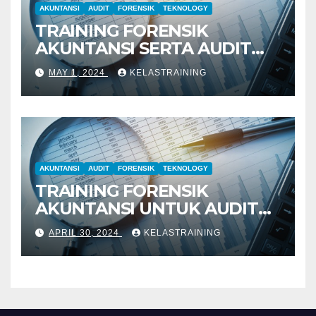
AKUNTANSI
AUDIT
FORENSIK
TEKNOLOGY
TRAINING FORENSIK
AKUNTANSI SERTA AUDIT
PENYELIDIKAN
MAY 1, 2024
KELASTRAINING
AKUNTANSI
AUDIT
FORENSIK
TEKNOLOGY
TRAINING FORENSIK
AKUNTANSI UNTUK AUDIT
INVESTIGATIF
APRIL 30, 2024
KELASTRAINING