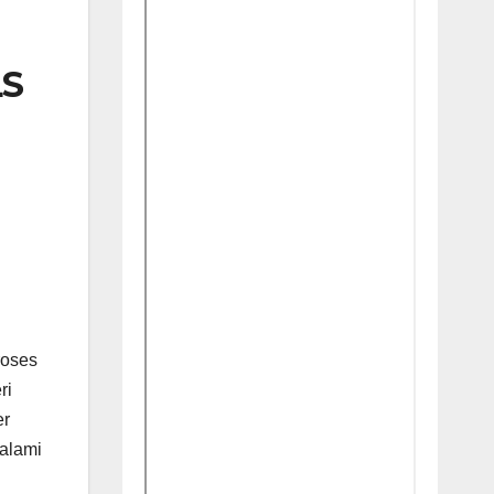
LS
roses
ri
er
alami