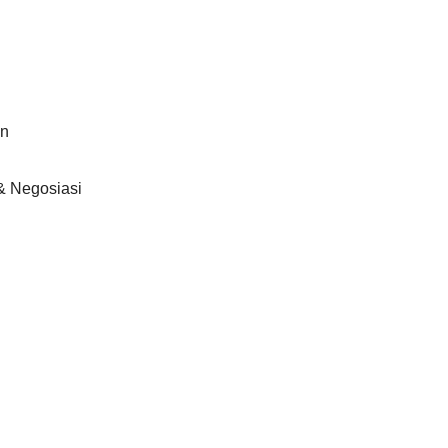
an
& Negosiasi