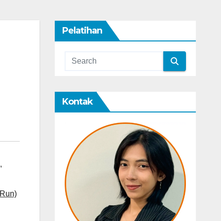
Pelatihan
Kontak
,
 Run)