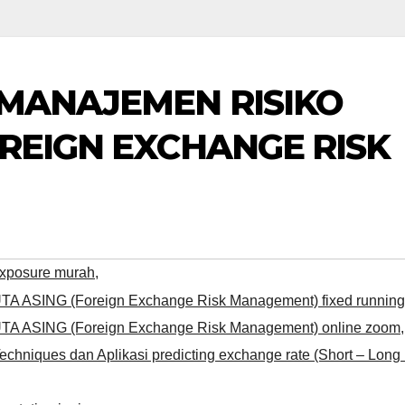
 MANAJEMEN RISIKO
OREIGN EXCHANGE RISK
 exposure murah
,
 ASING (Foreign Exchange Risk Management) fixed running
A ASING (Foreign Exchange Risk Management) online zoom
,
Techniques dan Aplikasi predicting exchange rate (Short – Long