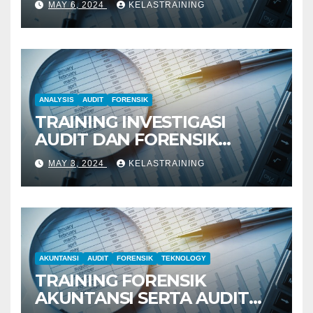
MAY 6, 2024
KELASTRAINING
ANALYSIS
AUDIT
FORENSIK
TRAINING INVESTIGASI
AUDIT DAN FORENSIK
KEUANGAN
MAY 3, 2024
KELASTRAINING
AKUNTANSI
AUDIT
FORENSIK
TEKNOLOGY
TRAINING FORENSIK
AKUNTANSI SERTA AUDIT