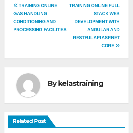
Post
TRAINING ONLINE
TRAINING ONLINE FULL
GAS HANDLING
STACK WEB
navigation
CONDITIONING AND
DEVELOPMENT WITH
PROCESSING FACILITIES
ANGULAR AND
RESTFUL API ASP.NET
CORE
By
kelastraining
Related Post