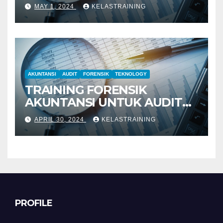
PENYELIDIKAN
MAY 1, 2024
KELASTRAINING
AKUNTANSI
AUDIT
FORENSIK
TEKNOLOGY
TRAINING FORENSIK
AKUNTANSI UNTUK AUDIT
INVESTIGATIF
APRIL 30, 2024
KELASTRAINING
PROFILE