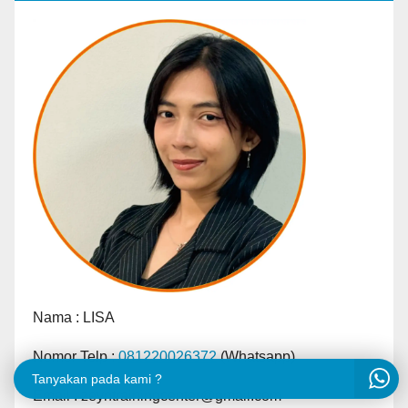
Nama :
LISA
Nomor Telp :
081220026372
(Whatsapp)
Tanyakan pada kami ?
Email : zeyntrainingcenter@gmail.com