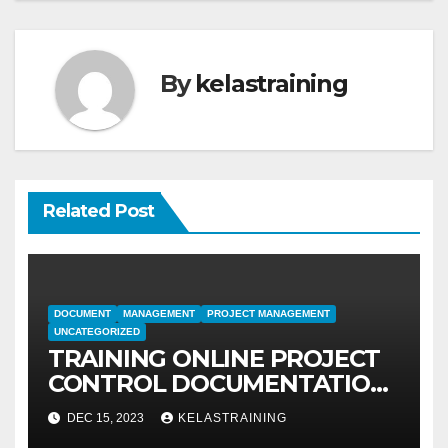
By
kelastraining
Related Post
DOCUMENT
MANAGEMENT
PROJECT MANAGEMENT
UNCATEGORIZED
TRAINING ONLINE PROJECT
CONTROL DOCUMENTATION
MANAGEMENT
DEC 15, 2023
KELASTRAINING