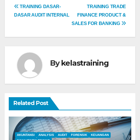
Post
TRAINING DASAR-
TRAINING TRADE
DASAR AUDIT INTERNAL
FINANCE PRODUCT &
navigation
SALES FOR BANKING
By
kelastraining
Related Post
AKUNTANSI
ANALYSIS
AUDIT
FORENSIK
KEUANGAN