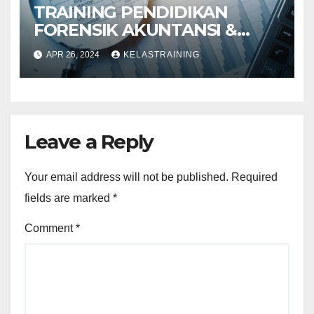
TRAINING PENDIDIKAN
FORENSIK AKUNTANSI &
AUDIT INVESTIGATIF
APR 26, 2024
KELASTRAINING
Leave a Reply
Your email address will not be published.
Required
fields are marked
*
Comment
*