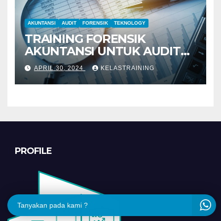
AKUNTANSI
AUDIT
FORENSIK
TEKNOLOGY
TRAINING FORENSIK
AKUNTANSI UNTUK AUDIT
INVESTIGATIF
APRIL 30, 2024
KELASTRAINING
PROFILE
Tanyakan pada kami ?