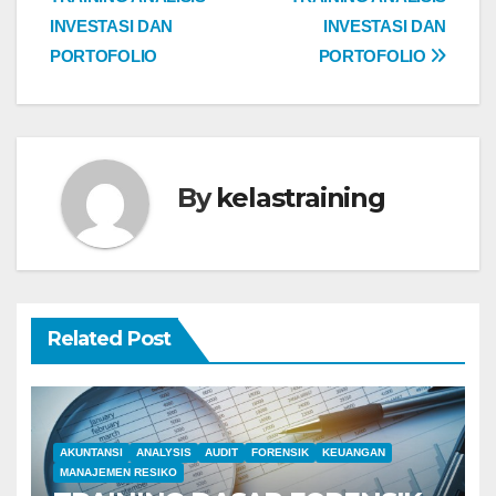
navigation
INVESTASI DAN
INVESTASI DAN
PORTOFOLIO
PORTOFOLIO
By
kelastraining
Related Post
AKUNTANSI
ANALYSIS
AUDIT
FORENSIK
KEUANGAN
MANAJEMEN RESIKO