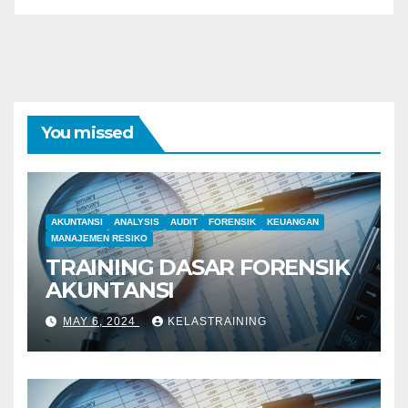
You missed
AKUNTANSI
ANALYSIS
AUDIT
FORENSIK
KEUANGAN
MANAJEMEN RESIKO
TRAINING DASAR FORENSIK
AKUNTANSI
MAY 6, 2024
KELASTRAINING