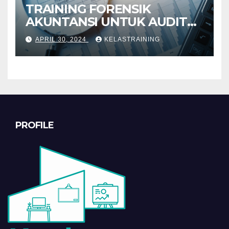
TRAINING FORENSIK
AKUNTANSI UNTUK AUDIT
INVESTIGATIF
APRIL 30, 2024
KELASTRAINING
PROFILE