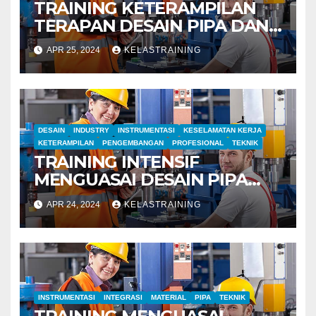
TRAINING KETERAMPILAN
TERAPAN DESAIN PIPA DAN
ALAT UKUR
APR 25, 2024
KELASTRAINING
DESAIN
INDUSTRY
INSTRUMENTASI
KESELAMATAN KERJA
KETERAMPILAN
PENGEMBANGAN
PROFESIONAL
TEKNIK
TRAINING INTENSIF
MENGUASAI DESAIN PIPA
DAN INSTRUMENTASI
APR 24, 2024
KELASTRAINING
INSTRUMENTASI
INTEGRASI
MATERIAL
PIPA
TEKNIK