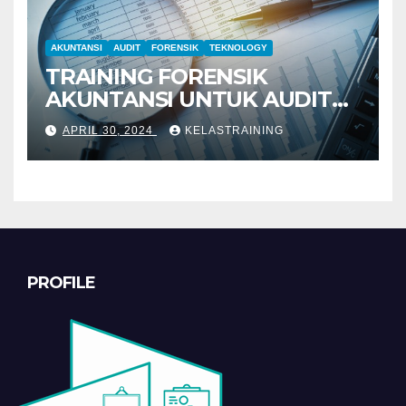
AKUNTANSI
AUDIT
FORENSIK
TEKNOLOGY
TRAINING FORENSIK
AKUNTANSI UNTUK AUDIT
INVESTIGATIF
APRIL 30, 2024
KELASTRAINING
PROFILE