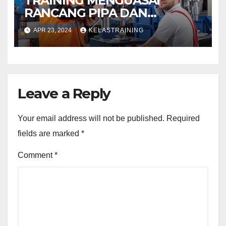
TRAINING MENGUASAI
RANCANG PIPA DAN
INSTRUMEN DALAM LATIHAN
APR 23, 2024
KELASTRAINING
Leave a Reply
Your email address will not be published.
Required
fields are marked
*
Comment
*