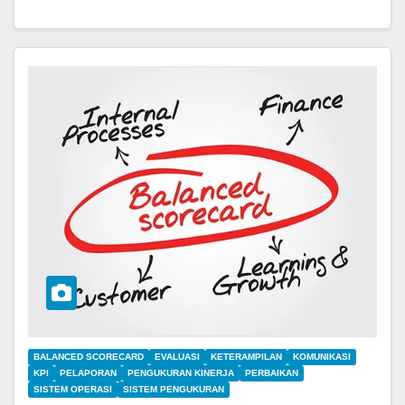
BALANCED SCORECARD
EVALUASI
KETERAMPILAN
KOMUNIKASI
KPI
PELAPORAN
PENGUKURAN KINERJA
PERBAIKAN
SISTEM OPERASI
SISTEM PENGUKURAN