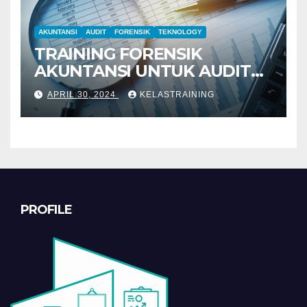
AKUNTANSI
AUDIT
FORENSIK
TEKNOLOGY
TRAINING FORENSIK
AKUNTANSI UNTUK AUDIT
INVESTIGATIF
APRIL 30, 2024
KELASTRAINING
PROFILE