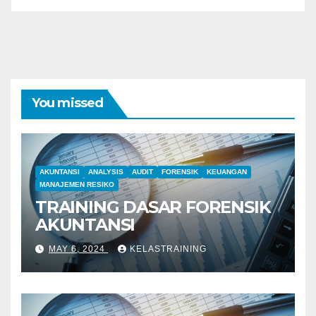
You missed
AKUNTANSI
ANALYSIS
AUDIT
FORENSIK
KEUANGAN
MANAJEMEN RESIKO
TRAINING DASAR FORENSIK
AKUNTANSI
MAY 6, 2024
KELASTRAINING