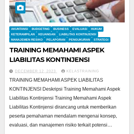
AKUNTANSI
BUDGETING
BUSINESS
EVALUASI
HUKUM
KETERAMPILAN
KEUANGAN
LIABILITAS KONTINJENSI
MANAJEMEN RESIKO
PELAPORAN
PENGUKURAN
STRATEGI
TRAINING MEMAHAMI ASPEK
LIABILITAS KONTINJENSI
DECEMBER 12, 2023
KELASTRAINING
TRAINING MEMAHAMI ASPEK LIABILITAS
KONTINJENSI Deskripsi Training Memahami Aspek
Liabilitas Kontinjensi Training Memahami Aspek
Liabilitas Kontinjensi dirancang untuk memberikan
peserta pemahaman mendalam mengenai konsep,
evaluasi, dan manajemen risiko terkait potensi…