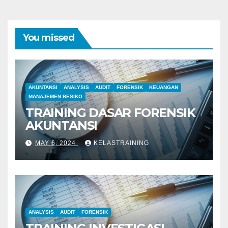
You missed
AKUNTANSI
ANALYSIS
AUDIT
FORENSIK
KEUANGAN
MANAJEMEN RESIKO
TRAINING DASAR FORENSIK
AKUNTANSI
MAY 6, 2024
KELASTRAINING
ANALYSIS
AUDIT
FORENSIK