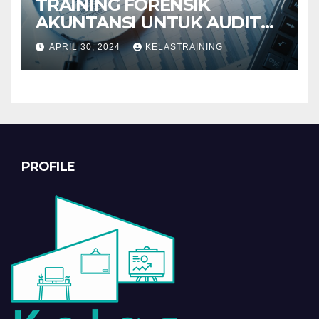
TRAINING FORENSIK
AKUNTANSI UNTUK AUDIT
INVESTIGATIF
APRIL 30, 2024
KELASTRAINING
PROFILE