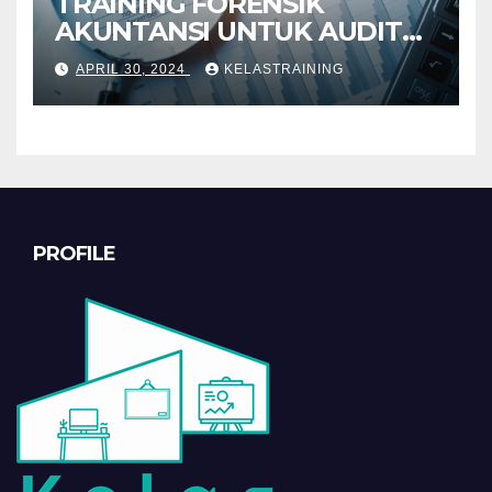
TRAINING FORENSIK
AKUNTANSI UNTUK AUDIT
INVESTIGATIF
APRIL 30, 2024
KELASTRAINING
PROFILE