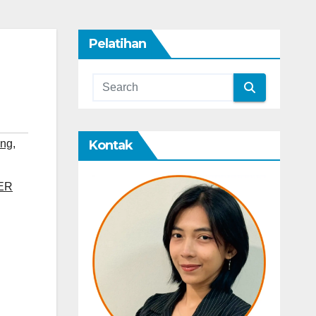
Pelatihan
Kontak
ing
,
TER