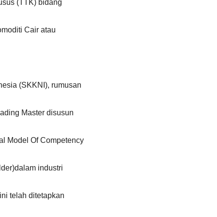
usus (TTK) bidang
omoditi Cair atau
nesia (SKKNI), rumusan
oading Master disusun
l Model Of Competency
der)dalam industri
ni telah ditetapkan