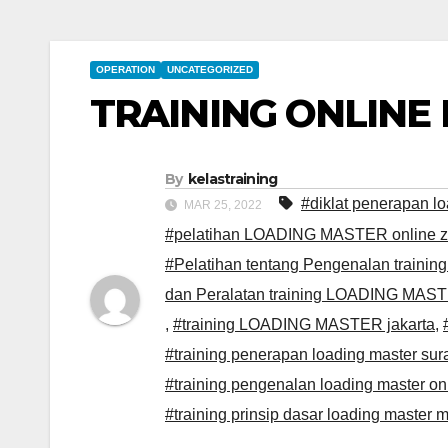
OPERATION
UNCATEGORIZED
TRAINING ONLINE
By
kelastraining
#diklat penerapan l
MAR 25, 2022
#pelatihan LOADING MASTER online 
#Pelatihan tentang Pengenalan train
dan Peralatan training LOADING MAST
,
#training LOADING MASTER jakarta
,
#training penerapan loading master su
#training pengenalan loading master o
#training prinsip dasar loading master 