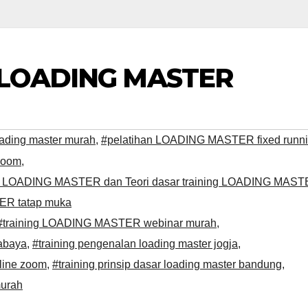
 LOADING MASTER
oading master murah
,
#pelatihan LOADING MASTER fixed runn
zoom
,
ing LOADING MASTER dan Teori dasar training LOADING MAS
ER tatap muka
#training LOADING MASTER webinar murah
,
rabaya
,
#training pengenalan loading master jogja
,
nline zoom
,
#training prinsip dasar loading master bandung
,
murah