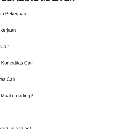
up Pekerjaan
ekerjaan
 Cair
 Komoditas Cair
tas Cair
 Muat (Loading)/
kar (Unloading)