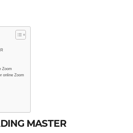
ER
ne Zoom
er online Zoom
ADING MASTER