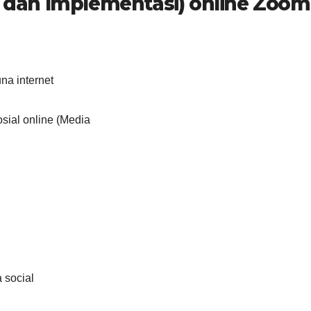
gi dan Implementasi) online Zoom
na internet
sial online (Media
 social