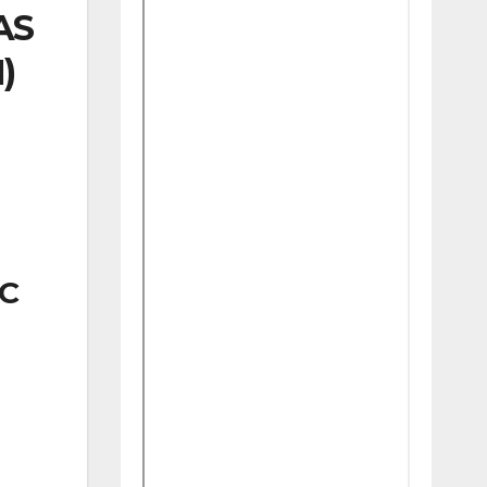
AS
)
IC