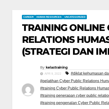
CAREER
HUMAN RESOURCES
UNCATEGORIZED
TRAINING ONLINE 
RELATIONS HUMAS
(STRATEGI DAN I
By
kelastraining
#diklat kehumasan da
APR 9, 2022
#pelatihan Cyber Public Relations Huma
#training Cyber Public Relations Humas
#training penerapan cyber public relati
#training pengenalan Cyber Public Rela